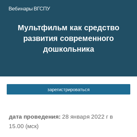
Вебинары ВГСПУ
Skip to main content
Skip to navigation
Мультфильм как средство
развития современного
дошкольника
зарегистрироваться
дата проведения:
2
8
января 2022 г в
1
5
.00 (мск)